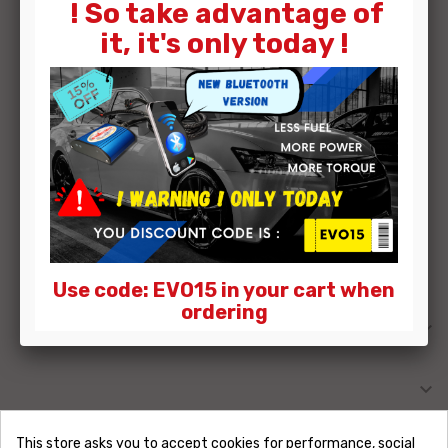
! So take advantage of
- Paypal.
it, it's only today !
- Chèque.
- Virement bancaire.
Dans le cas d'un paiement par virement ou chèque, la
commande sera expédié à réception du paiement pour les
virement, et après encaissement du chèque pour un
paiement par chèque.
Use code: EVO15 in your cart when
ordering

MY ACCOUNT

INFORMATION
This store asks you to accept cookies for performance, social